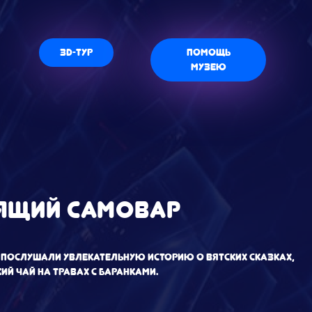
0
3D-тур
Помощь
музею
ОЯЩИЙ САМОВАР
та послушали увлекательную историю о вятских сказках,
й чай на травах с баранками.