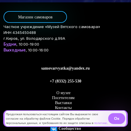
Магазин самоваров
Частное учреждение «Музей Вятского самовара»
ИНН 4345450488
г.Киров, ул. Володарского д.99А
Будни
, 10:00-19:00
Выходные
, 10:00-16:00
samovarvyatka@yandex.ru
+7 (8332) 255-530
О музее
Посетителям
Выставки
Контакты
Медиа
Продолжая пользоваться настоящим сайтом Вы выражаете свое
Новости
Ок
согласие на обработку файлов Cookie. Порядок обработки
персональных данных, и требования по их защите описаны в
политике
.
Сообщество