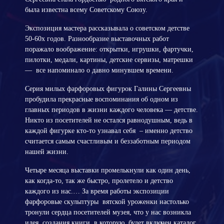
была известна всему Советскому Союзу.
Экспозиция мастера рассказывала о советском детстве
50-60х годов. Разнообразие выставочных работ
поражало воображение: открытки, игрушки, фартучки,
пилотки, медали, картины, детские сервизы, матрешки
— все напоминало о давно минувшем времени.
Серия милых фарфоровых фигурок Галины Сергеевны
пробудила прекрасные воспоминания об одном из
главных периодов в жизни каждого человека — детстве.
Никто из посетителей не остался равнодушным, ведь в
каждой фигурке кто-то узнавал себя – именно детство
считается самым счастливым и беззаботным периодом
нашей жизни.
Четыре месяца выставки промелькнули как один день,
как когда-то, так же быстро, пролетело и детство
каждого из нас.… За время работы экспозиции
фарфоровые скульптуры вятской уроженки настолько
тронули сердца посетителей музея, что у нас возникла
идея создания книги, в которую будет включен каталог